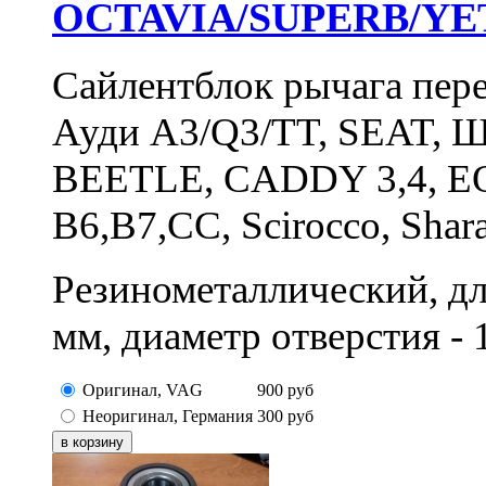
OCTAVIA/SUPERB/YE
Сайлентблок рычага пер
Ауди A3/Q3/TT, SEAT,
BEETLE, CADDY 3,4, EOS
B6,B7,CC, Scirocco, Shara
Резинометаллический, дл
мм, диаметр отверстия - 
Оригинал, VAG
900
руб
Неоригинал, Германия
300
руб