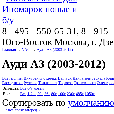
8 - 495 - 550-65-31, 8 - 915 
Юго-Восток Москвы, г. Дзе
Главная
→
VAG
→
Ауди A3 (2003-2012)
Ауди A3 (2003-2012)
Все группы
Внутреняя отделка
Выпуск
Двигатель
Зеркала
Кли
Расходники
Рулевое
Топливная
Тормоза
Трансмиссия
Электроо
Запчасть:
Все
б/у
новая
Вес:
Все
1.2кг
20г
36г
80г
100г
230г
485г
1050г
Сортировать по
умолчани
1
2
все сразу
вперед→