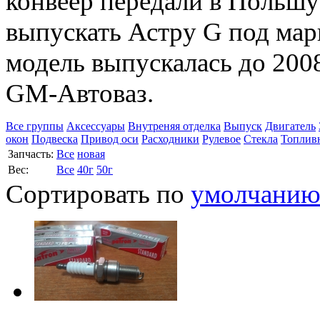
конвеер передали в Польшу
выпускать Астру G под мар
модель выпускалась до 2008
GM-Автоваз.
Все группы
Аксессуары
Внутреняя отделка
Выпуск
Двигатель
окон
Подвеска
Привод оси
Расходники
Рулевое
Стекла
Топлив
Запчасть:
Все
новая
Вес:
Все
40г
50г
Сортировать по
умолчани