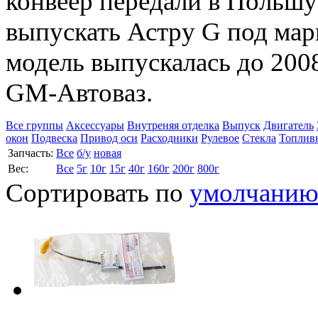
конвеер передали в Польшу
выпускать Астру G под мар
модель выпускалась до 2008
GM-Автоваз.
Все группы
Аксессуары
Внутреняя отделка
Выпуск
Двигатель
окон
Подвеска
Привод оси
Расходники
Рулевое
Стекла
Топлив
Запчасть:
Все
б/у
новая
Вес:
Все
5г
10г
15г
40г
160г
200г
800г
Сортировать по
умолчани