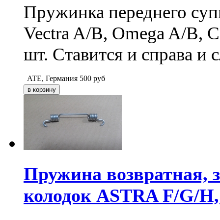
Пружинка переднего суп
Vectra A/B, Omega A/B, C
шт. Ставится и справа и с
ATE, Германия
500
руб
Пружина возвратная, 
колодок ASTRA F/G/H, V