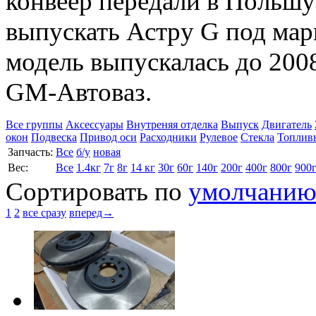
конвеер передали в Польшу
выпускать Астру G под мар
модель выпускалась до 2008
GM-Автоваз.
Все группы
Аксессуары
Внутреняя отделка
Выпуск
Двигатель
окон
Подвеска
Привод оси
Расходники
Рулевое
Стекла
Топлив
Запчасть:
Все
б/у
новая
Вес:
Все
1.4кг
7г
8г
14 кг
30г
60г
140г
200г
400г
800г
900
Сортировать по
умолчани
1
2
все сразу
вперед→