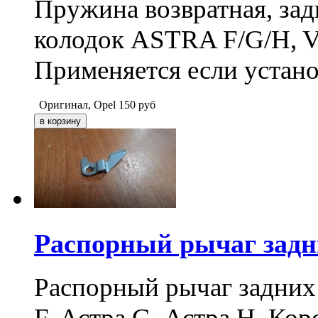
Пружина возвратная, за
колодок ASTRA F/G/H, Vec
Применяется если устано
Оригинал, Opel
150
руб
Распорный рычаг задн
Распорный рычаг задних
F, Астра G, Астра H, Кор