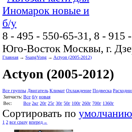
8 - 495 - 550-65-31, 8 - 915 
Юго-Восток Москвы, г. Дзе
Главная
→
SsangYong
→
Actyon (2005-2012)
Actyon (2005-2012)
Все группы
Двигатель
Климат
Охлаждение
Подвеска
Расходни
Запчасть:
Все
б/у
новая
Вес:
Все
2кг
20г
25г
30г
50г
100г
260г
700г
1360г
Сортировать по
умолчани
1
2
все сразу
вперед→