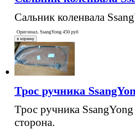
Сальник коленвала Ssang
Оригинал, SsangYong
450
руб
Трос ручника SsangYong
Трос ручника SsangYong 
сторона.