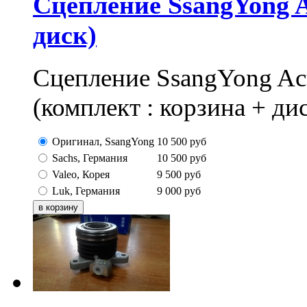
Сцепление SsangYong A
диск)
Сцепление SsangYong Ac
(комплект : корзина + ди
Оригинал, SsangYong
10 500
руб
Sachs, Германия
10 500
руб
Valeo, Корея
9 500
руб
Luk, Германия
9 000
руб