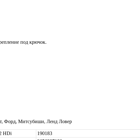
репление под крючок.
ат, Форд, Митсубиши, Ленд Ловер
.2 HDi
190183