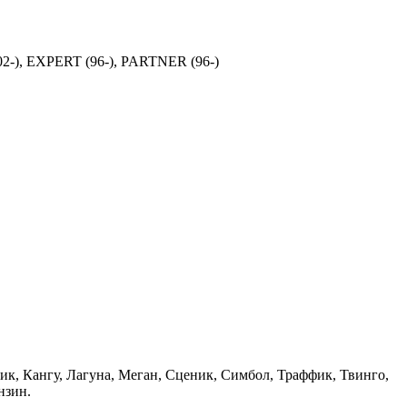
(2002-), EXPERT (96-), PARTNER (96-)
к, Кангу, Лагуна, Меган, Сценик, Симбол, Траффик, Твинго,
нзин.