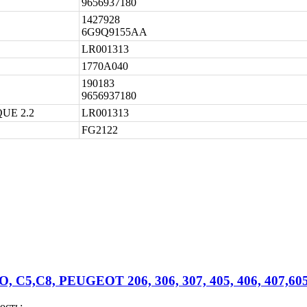
9656937180
1427928
6G9Q9155AA
LR001313
1770A040
190183
9656937180
UE 2.2
LR001313
FG2122
5,C8, PEUGEOT 206, 306, 307, 405, 406, 407,60
ость: