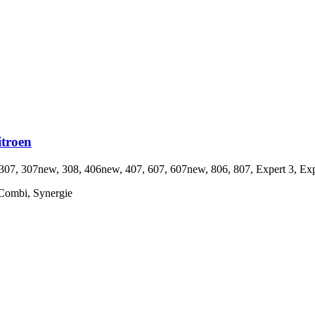
troen
, 307new, 308, 406new, 407, 607, 607new, 806, 807, Expert 3, Exp
 Combi, Synergie