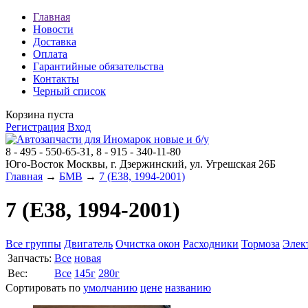
Главная
Новости
Доставка
Оплата
Гарантийные обязательства
Контакты
Черный список
Корзина пуста
Регистрация
Вход
8 - 495 - 550-65-31, 8 - 915 - 340-11-80
Юго-Восток Москвы, г. Дзержинский, ул. Угрешская 26Б
Главная
→
БМВ
→
7 (E38, 1994-2001)
7 (E38, 1994-2001)
Все группы
Двигатель
Очистка окон
Расходники
Тормоза
Элек
Запчасть:
Все
новая
Вес:
Все
145г
280г
Сортировать по
умолчанию
цене
названию