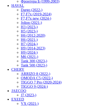
Фронтера Б (1999-2003)
HAVAL
Dargo (2022-)
F7,F7x (2019-2024)
F7,F7x new (2024-)
Jolion (2021-)
H3 (2023-)
H5 (2023-)
H6 (2012-2020)
H6 (2021-)
H7 (2024-)
H9 (2014-2023)
H9 (2024-)
M6 (2021-)
Tank 300 (2023-)
Tank 500 (2023-)
CHERY
ARRIZO 8 (2022-)
OMODA C5 (2022-)
TIGGO 7 Pro (2020-2024)
TIGGO 9 (2024-)
JAECOO
J7 (2023-)
EXEED
VX (2021-)