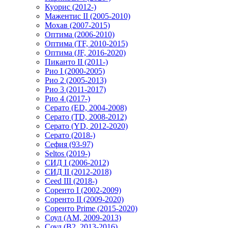
Куорис (2012-)
Мажентис II (2005-2010)
Мохав (2007-2015)
Оптима (2006-2010)
Оптима (TF, 2010-2015)
Оптима (JF, 2016-2020)
Пиканто II (2011-)
Рио I (2000-2005)
Рио 2 (2005-2013)
Рио 3 (2011-2017)
Рио 4 (2017-)
Серато (ED, 2004-2008)
Серато (TD, 2008-2012)
Серато (YD, 2012-2020)
Серато (2018-)
Сефия (93-97)
Seltos (2019-)
СИД I (2006-2012)
СИД II (2012-2018)
Ceed III (2018-)
Соренто I (2002-2009)
Соренто II (2009-2020)
Соренто Prime (2015-2020)
Соул (AM, 2009-2013)
Соул (B2, 2013-2016)