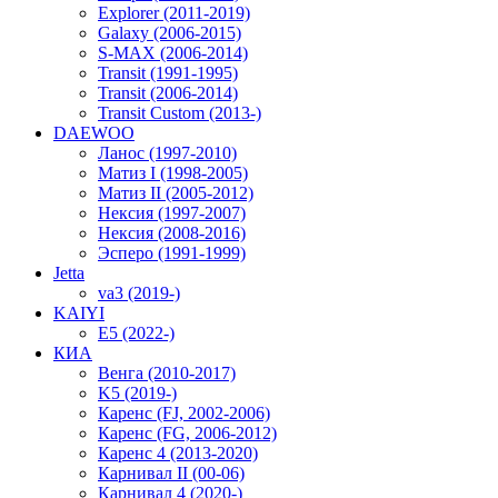
Explorer (2011-2019)
Galaxy (2006-2015)
S-MAX (2006-2014)
Transit (1991-1995)
Transit (2006-2014)
Transit Custom (2013-)
DAEWOO
Ланос (1997-2010)
Матиз I (1998-2005)
Матиз II (2005-2012)
Нексия (1997-2007)
Нексия (2008-2016)
Эсперо (1991-1999)
Jetta
va3 (2019-)
KAIYI
E5 (2022-)
КИА
Венга (2010-2017)
K5 (2019-)
Каренс (FJ, 2002-2006)
Каренс (FG, 2006-2012)
Каренс 4 (2013-2020)
Карнивал II (00-06)
Карнивал 4 (2020-)