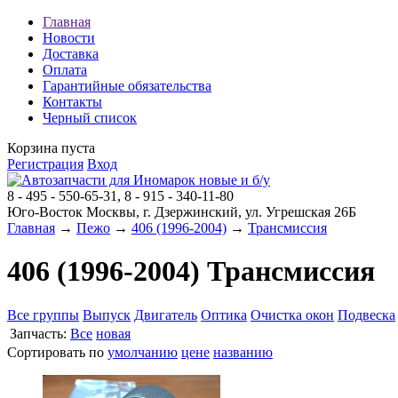
Главная
Новости
Доставка
Оплата
Гарантийные обязательства
Контакты
Черный список
Корзина пуста
Регистрация
Вход
8 - 495 - 550-65-31, 8 - 915 - 340-11-80
Юго-Восток Москвы, г. Дзержинский, ул. Угрешская 26Б
Главная
→
Пежо
→
406 (1996-2004)
→
Трансмиссия
406 (1996-2004) Трансмиссия
Все группы
Выпуск
Двигатель
Оптика
Очистка окон
Подвеска
Запчасть:
Все
новая
Сортировать по
умолчанию
цене
названию