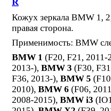
R
Кожух зеркала BMW 1, 2, 3
правая сторона.
Применимость: BMW сл
BMW 1
(F20, F21, 2011-
2013-),
BMW 3
(F30, F31
F36, 2013-),
BMW 5
(F10
2010),
BMW 6
(F06, 201
2008-2015),
BMW i3
(IO1
2015),
BMW X2
(F39, 20