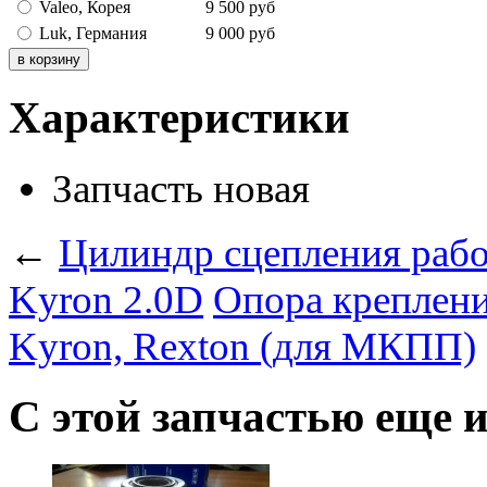
Valeo, Корея
9 500
руб
Luk, Германия
9 000
руб
Характеристики
Запчасть
новая
←
Цилиндр сцепления рабо
Kyron 2.0D
Опора креплени
Kyron, Rexton (для МКПП)
С этой запчастью еще 