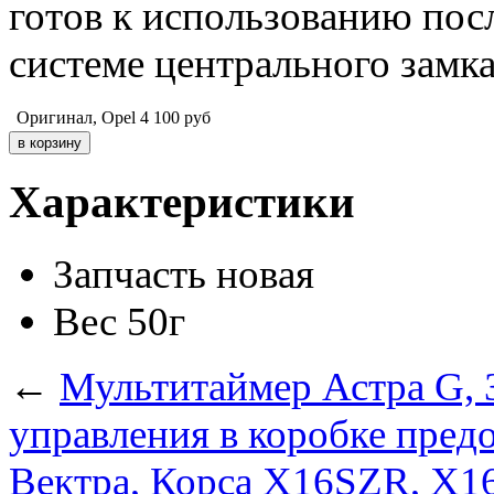
готов к использованию пос
системе центрального замка
Оригинал, Opel
4 100
руб
Характеристики
Запчасть
новая
Вес
50г
←
Мультитаймер Астра G, З
управления в коробке пред
Вектра, Корса X16SZR, X1