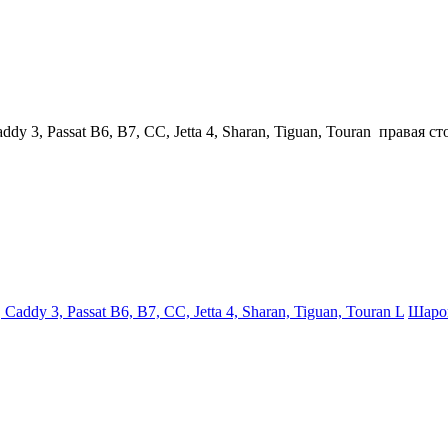
y 3, Passat B6, B7, CC, Jetta 4, Sharan, Tiguan, Touran правая с
ddy 3, Passat B6, B7, CC, Jetta 4, Sharan, Tiguan, Touran L
Шаров