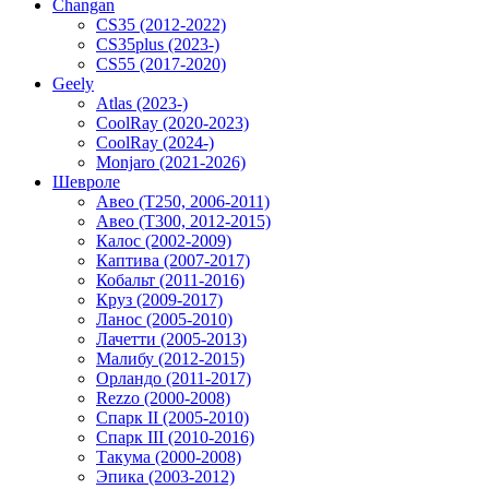
Changan
CS35 (2012-2022)
CS35plus (2023-)
CS55 (2017-2020)
Geely
Atlas (2023-)
CoolRay (2020-2023)
CoolRay (2024-)
Monjaro (2021-2026)
Шевроле
Авео (T250, 2006-2011)
Авео (T300, 2012-2015)
Калос (2002-2009)
Каптива (2007-2017)
Кобальт (2011-2016)
Круз (2009-2017)
Ланос (2005-2010)
Лачетти (2005-2013)
Малибу (2012-2015)
Орландо (2011-2017)
Rezzo (2000-2008)
Спарк II (2005-2010)
Спарк III (2010-2016)
Такума (2000-2008)
Эпика (2003-2012)