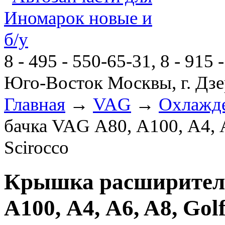
8 - 495 - 550-65-31, 8 - 915 
Юго-Восток Москвы, г. Дзе
Главная
→
VAG
→
Охлажд
бачка VAG А80, А100, А4, A6
Scirocco
Крышка расширитель
А100, А4, A6, A8, Golf