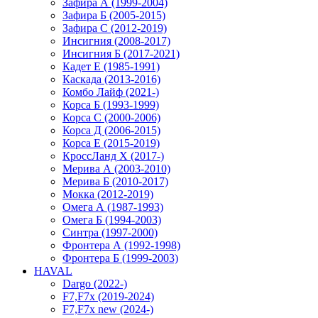
Зафира А (1999-2004)
Зафира Б (2005-2015)
Зафира С (2012-2019)
Инсигния (2008-2017)
Инсигния Б (2017-2021)
Кадет Е (1985-1991)
Каскада (2013-2016)
Комбо Лайф (2021-)
Корса Б (1993-1999)
Корса С (2000-2006)
Корса Д (2006-2015)
Корса E (2015-2019)
КроссЛанд X (2017-)
Мерива А (2003-2010)
Мерива Б (2010-2017)
Мокка (2012-2019)
Омега А (1987-1993)
Омега Б (1994-2003)
Синтра (1997-2000)
Фронтера А (1992-1998)
Фронтера Б (1999-2003)
HAVAL
Dargo (2022-)
F7,F7x (2019-2024)
F7,F7x new (2024-)