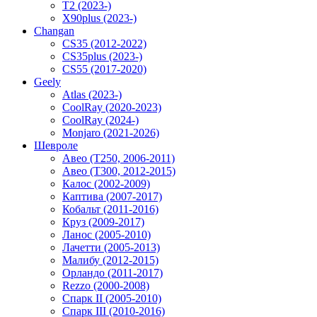
T2 (2023-)
X90plus (2023-)
Changan
CS35 (2012-2022)
CS35plus (2023-)
CS55 (2017-2020)
Geely
Atlas (2023-)
CoolRay (2020-2023)
CoolRay (2024-)
Monjaro (2021-2026)
Шевроле
Авео (T250, 2006-2011)
Авео (T300, 2012-2015)
Калос (2002-2009)
Каптива (2007-2017)
Кобальт (2011-2016)
Круз (2009-2017)
Ланос (2005-2010)
Лачетти (2005-2013)
Малибу (2012-2015)
Орландо (2011-2017)
Rezzo (2000-2008)
Спарк II (2005-2010)
Спарк III (2010-2016)