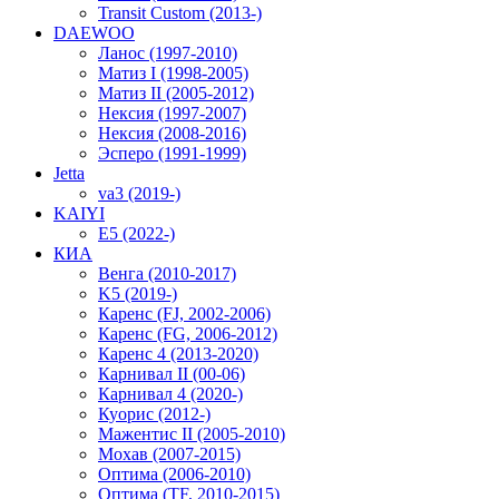
Transit Custom (2013-)
DAEWOO
Ланос (1997-2010)
Матиз I (1998-2005)
Матиз II (2005-2012)
Нексия (1997-2007)
Нексия (2008-2016)
Эсперо (1991-1999)
Jetta
va3 (2019-)
KAIYI
E5 (2022-)
КИА
Венга (2010-2017)
K5 (2019-)
Каренс (FJ, 2002-2006)
Каренс (FG, 2006-2012)
Каренс 4 (2013-2020)
Карнивал II (00-06)
Карнивал 4 (2020-)
Куорис (2012-)
Мажентис II (2005-2010)
Мохав (2007-2015)
Оптима (2006-2010)
Оптима (TF, 2010-2015)