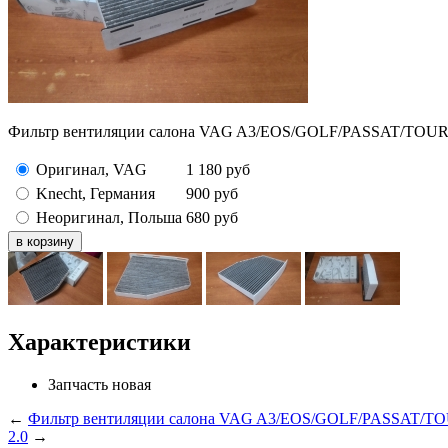
Фильтр вентиляции салона VAG A3/EOS/GOLF/PASSAT/TOUR
Оригинал, VAG
1 180
руб
Knecht, Германия
900
руб
Неоригинал, Польша
680
руб
Характеристики
Запчасть
новая
←
Фильтр вентиляции салона VAG A3/EOS/GOLF/PASSAT/T
2.0
→