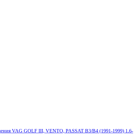
ения VAG GOLF III, VENTO, PASSAT B3/B4 (1991-1999) 1.6-