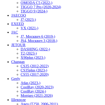
OMODA C5 (2022-)
TIGGO 7 Pro (2020-2024)
TIGGO 9 (2024-)
JAECOO
J7 (2023-)
EXEED
VX (2021-)
JAC
J7, Москвич 6 (2019-)
JS4, Москвич 3 (2018-)
JETOUR
DASHING (2022-)
T2 (2023-)
X90plus (2023-)
Changan
CS35 (2012-2022)
CS35plus (2023-)
CS55 (2017-2020)
Geely
Atlas (2023-)
CoolRay (2020-2023)
CoolRay (2024-)
Monjaro (2021-2026)
Шевроле
Авео (T250, 2006-2011)