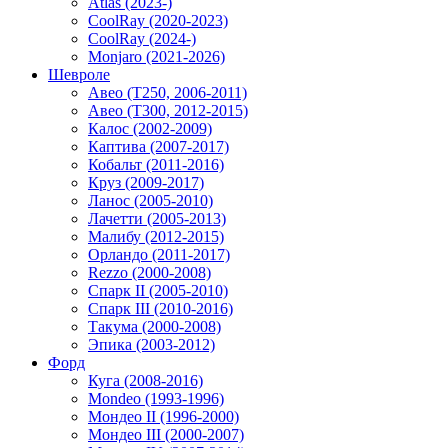
Atlas (2023-)
CoolRay (2020-2023)
CoolRay (2024-)
Monjaro (2021-2026)
Шевроле
Авео (T250, 2006-2011)
Авео (T300, 2012-2015)
Калос (2002-2009)
Каптива (2007-2017)
Кобальт (2011-2016)
Круз (2009-2017)
Ланос (2005-2010)
Лачетти (2005-2013)
Малибу (2012-2015)
Орландо (2011-2017)
Rezzo (2000-2008)
Спарк II (2005-2010)
Спарк III (2010-2016)
Такума (2000-2008)
Эпика (2003-2012)
Форд
Куга (2008-2016)
Mondeo (1993-1996)
Мондео II (1996-2000)
Мондео III (2000-2007)