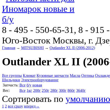
8 - 495 - 550-65-31, 8 - 915 
Юго-Восток Москвы, г. Дзе
Главная
→
MITSUBISHI
→
Outlander XL II (2006-2012)
Outlander XL II (2006
Все группы
Климат
Кузовные запчасти
Масла
Оптика
Охлажде
Шильдики
Электрооборудование
Запчасть:
Все
б/у
новая
Вес:
Все
1кг
200г
250г
280г
300г
860г
3640г
Сортировать по
умолчани
1
2
все сразу
вперед→