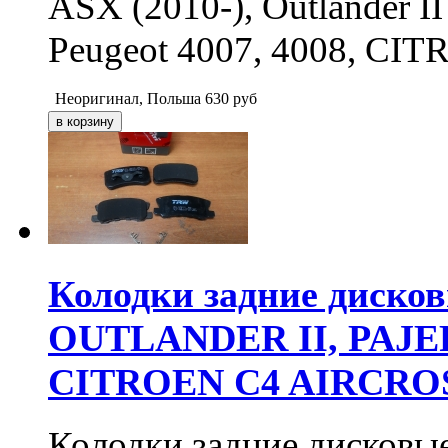
ASX (2010-), Outlander II 
Peugeot 4007, 4008, CITR
Неоригинал, Польша
630
руб
Колодки задние диско
OUTLANDER II, PAJERO
CITROEN C4 AIRCRO
Колодки задние диско