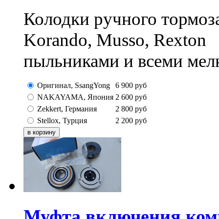
Колодки ручного тормоза
Korando, Musso, Rexton
пыльниками и всеми мел
Оригинал, SsangYong
6 900
руб
NAKAYAMA, Япония
2 600
руб
Zekkert, Германия
2 800
руб
Stellox, Турция
2 200
руб
Муфта включения ком